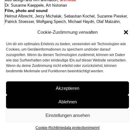
Dr. Susanne Kaeppele, Art historian
Film, photo and sound
Helmut Albrecht, Jerzy Michalak, Sebastian Kochel, Suzanne Piesker,
Patrick Stoesser, Wolfgang Speich, Michael Haydn, Olaf Malzahn,
Hardy Prothmann, Ute Biedinger, André Baratta, Tom Rüdiger, Tetiana
Cookie-Zustimmung verwalten
Laskarevska, Alexander Loś, Horst Herz, Christoph Ainedter
Installation Crew
Bronek Cegielski, Łukasz Glonek, Hans Kühner, Gerhard Ringhof,
Um dir ein optimales Erlebnis zu bieten, verwenden wir Technologien wie
Steffen Ringhof, Rüdiger Seufert
Cookies, um Geräteinformationen zu speichern und/oder darauf
Actors
zuzugreifen. Wenn du diesen Technologien zustimmst, können wir Daten
Volodimir Bumatsenko, Stefan Dyck
wie das Surfverhalten oder eindeutige IDs auf dieser Website verarbeiten.
Wenn du deine Zustimmung nicht erteilst oder zurückziehst, können
Sponsors
bestimmte Merkmale und Funktionen beeinträchtigt werden.
Akzeptieren
Ablehnen
Einstellungen ansehen
imprint
data protection
Cookie-Richtlinie
data protection
imprint