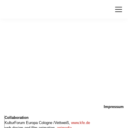
Impressum
Collaboration
KulturForum Europa Cologne /Vettweiß,
www.kfe.de
web design and film animation,
animedia